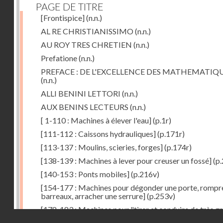
PAGE DE TITRE
[Frontispice]
(n.n.)
AL RE CHRISTIANISSIMO
(n.n.)
AU ROY TRES CHRETIEN
(n.n.)
Prefatione
(n.n.)
PREFACE : DE L'EXCELLENCE DES MATHEMATIQ
(n.n.)
ALLI BENINI LETTORI
(n.n.)
AUX BENINS LECTEURS
(n.n.)
[ 1-110 : Machines à élever l'eau]
(p.1r)
[111-112 : Caissons hydrauliques]
(p.171r)
[113-137 : Moulins, scieries, forges]
(p.174r)
[138-139 : Machines à lever pour creuser un fossé]
(p.
[140-153 : Ponts mobiles]
(p.216v)
[154-177 : Machines pour dégonder une porte, rompr
barreaux, arracher une serrure]
(p.253v)
[178-183 : Machines pour "tirer et conduire de très g
Droits réservés - CNAM
poids"]
(p.291r)