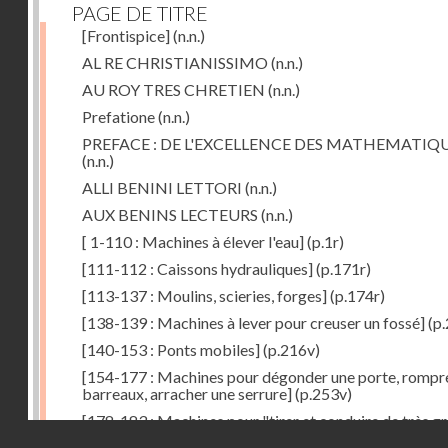
PAGE DE TITRE
[Frontispice]
(n.n.)
AL RE CHRISTIANISSIMO
(n.n.)
AU ROY TRES CHRETIEN
(n.n.)
Prefatione
(n.n.)
PREFACE : DE L'EXCELLENCE DES MATHEMATIQ
(n.n.)
ALLI BENINI LETTORI
(n.n.)
AUX BENINS LECTEURS
(n.n.)
[ 1-110 : Machines à élever l'eau]
(p.1r)
[111-112 : Caissons hydrauliques]
(p.171r)
[113-137 : Moulins, scieries, forges]
(p.174r)
[138-139 : Machines à lever pour creuser un fossé]
(p.
[140-153 : Ponts mobiles]
(p.216v)
[154-177 : Machines pour dégonder une porte, rompr
barreaux, arracher une serrure]
(p.253v)
[178-183 : Machines pour "tirer et conduire de très g
Droits réservés - CNAM
poids"]
(p.291r)