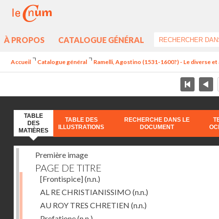
À PROPOS
CATALOGUE GÉNÉRAL
Accueil
Catalogue général
Ramelli, Agostino (1531-1600?) - Le diverse et 
TABLE
TABLE DES
RECHERCHE DANS LE
T
DES
ILLUSTRATIONS
DOCUMENT
OC
MATIÈRES
Première image
PAGE DE TITRE
[Frontispice]
(n.n.)
AL RE CHRISTIANISSIMO
(n.n.)
AU ROY TRES CHRETIEN
(n.n.)
Prefatione
(n.n.)