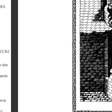
UES
213v)
e des
rands
erie
v)