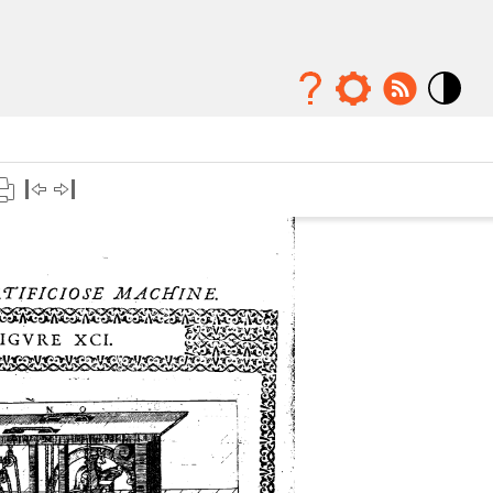
Mode
contraste
élévé