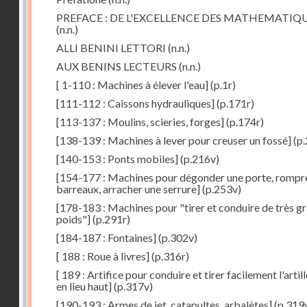
PREFACE : DE L'EXCELLENCE DES MATHEMATIQ
(n.n.)
ALLI BENINI LETTORI
(n.n.)
AUX BENINS LECTEURS
(n.n.)
[ 1-110 : Machines à élever l'eau]
(p.1r)
[111-112 : Caissons hydrauliques]
(p.171r)
[113-137 : Moulins, scieries, forges]
(p.174r)
[138-139 : Machines à lever pour creuser un fossé]
(p.
[140-153 : Ponts mobiles]
(p.216v)
[154-177 : Machines pour dégonder une porte, rompr
barreaux, arracher une serrure]
(p.253v)
[178-183 : Machines pour "tirer et conduire de très g
poids"]
(p.291r)
[184-187 : Fontaines]
(p.302v)
[ 188 : Roue à livres]
(p.316r)
[ 189 : Artifice pour conduire et tirer facilement l'artill
en lieu haut]
(p.317v)
[190-193 : Armes de jet, catapultes, arbalètes]
(p.319