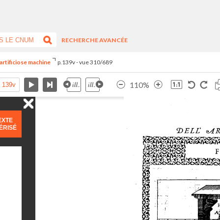
RECHERCHE AVANCÉE
artificiose machine
p.139v - vue 310/689
110%
EXTE
ÉRISÉ