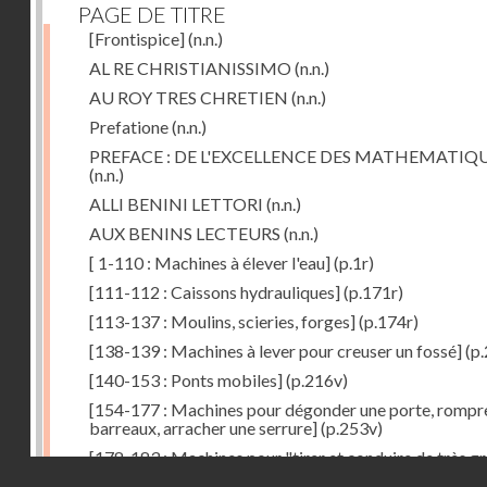
PAGE DE TITRE
[Frontispice]
(n.n.)
AL RE CHRISTIANISSIMO
(n.n.)
AU ROY TRES CHRETIEN
(n.n.)
Prefatione
(n.n.)
PREFACE : DE L'EXCELLENCE DES MATHEMATIQ
(n.n.)
ALLI BENINI LETTORI
(n.n.)
AUX BENINS LECTEURS
(n.n.)
[ 1-110 : Machines à élever l'eau]
(p.1r)
[111-112 : Caissons hydrauliques]
(p.171r)
[113-137 : Moulins, scieries, forges]
(p.174r)
[138-139 : Machines à lever pour creuser un fossé]
(p.
[140-153 : Ponts mobiles]
(p.216v)
[154-177 : Machines pour dégonder une porte, rompr
barreaux, arracher une serrure]
(p.253v)
[178-183 : Machines pour "tirer et conduire de très g
Droits réservés - CNAM
poids"]
(p.291r)