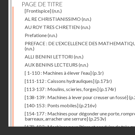
PAGE DE TITRE
[Frontispice]
(n.n.)
AL RE CHRISTIANISSIMO
(n.n.)
AU ROY TRES CHRETIEN
(n.n.)
Prefatione
(n.n.)
PREFACE : DE L'EXCELLENCE DES MATHEMATIQ
(n.n.)
ALLI BENINI LETTORI
(n.n.)
AUX BENINS LECTEURS
(n.n.)
[ 1-110 : Machines à élever l'eau]
(p.1r)
[111-112 : Caissons hydrauliques]
(p.171r)
[113-137 : Moulins, scieries, forges]
(p.174r)
[138-139 : Machines à lever pour creuser un fossé]
(p.
[140-153 : Ponts mobiles]
(p.216v)
[154-177 : Machines pour dégonder une porte, rompr
barreaux, arracher une serrure]
(p.253v)
[178-183 : Machines pour "tirer et conduire de très g
Droits réservés - CNAM
poids"]
(p.291r)