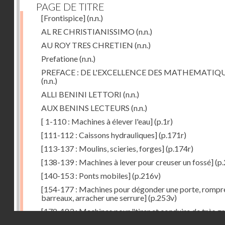
PAGE DE TITRE
[Frontispice]
(n.n.)
AL RE CHRISTIANISSIMO
(n.n.)
AU ROY TRES CHRETIEN
(n.n.)
Prefatione
(n.n.)
PREFACE : DE L'EXCELLENCE DES MATHEMATIQ
(n.n.)
ALLI BENINI LETTORI
(n.n.)
AUX BENINS LECTEURS
(n.n.)
[ 1-110 : Machines à élever l'eau]
(p.1r)
[111-112 : Caissons hydrauliques]
(p.171r)
[113-137 : Moulins, scieries, forges]
(p.174r)
[138-139 : Machines à lever pour creuser un fossé]
(p.
[140-153 : Ponts mobiles]
(p.216v)
[154-177 : Machines pour dégonder une porte, rompr
barreaux, arracher une serrure]
(p.253v)
[178-183 : Machines pour "tirer et conduire de très g
Droits réservés - CNAM
poids"]
(p.291r)