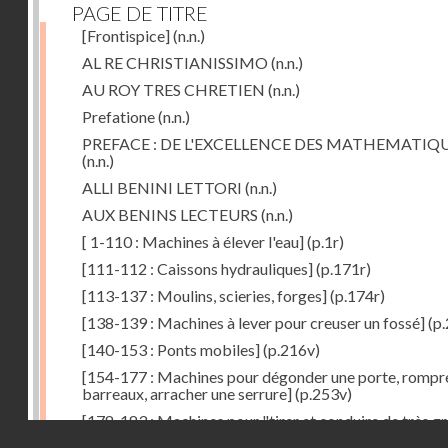
PAGE DE TITRE
[Frontispice]
(n.n.)
AL RE CHRISTIANISSIMO
(n.n.)
AU ROY TRES CHRETIEN
(n.n.)
Prefatione
(n.n.)
PREFACE : DE L'EXCELLENCE DES MATHEMATIQ
(n.n.)
ALLI BENINI LETTORI
(n.n.)
AUX BENINS LECTEURS
(n.n.)
[ 1-110 : Machines à élever l'eau]
(p.1r)
[111-112 : Caissons hydrauliques]
(p.171r)
[113-137 : Moulins, scieries, forges]
(p.174r)
[138-139 : Machines à lever pour creuser un fossé]
(p.
[140-153 : Ponts mobiles]
(p.216v)
[154-177 : Machines pour dégonder une porte, rompr
barreaux, arracher une serrure]
(p.253v)
[178-183 : Machines pour "tirer et conduire de très g
Droits réservés - CNAM
poids"]
(p.291r)