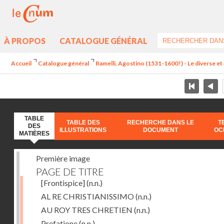
À PROPOS
CATALOGUE GÉNÉRAL
Accueil
Catalogue général
Ramelli, Agostino (1531-1600?) - Le diverse et 
TABLE
TABLE DES
RECHERCHE DANS LE
T
DES
ILLUSTRATIONS
DOCUMENT
OC
MATIÈRES
Première image
PAGE DE TITRE
[Frontispice]
(n.n.)
AL RE CHRISTIANISSIMO
(n.n.)
AU ROY TRES CHRETIEN
(n.n.)
Prefatione
(n.n.)