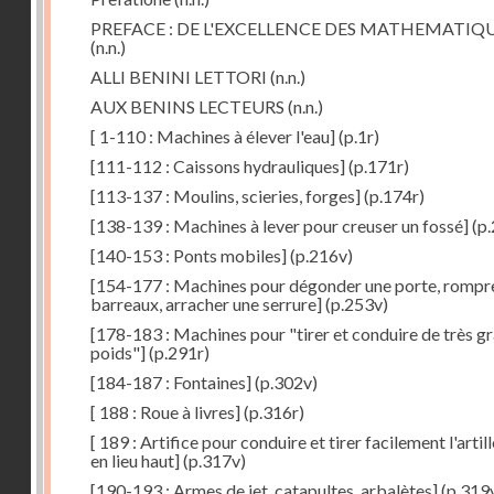
PREFACE : DE L'EXCELLENCE DES MATHEMATIQ
(n.n.)
ALLI BENINI LETTORI
(n.n.)
AUX BENINS LECTEURS
(n.n.)
[ 1-110 : Machines à élever l'eau]
(p.1r)
[111-112 : Caissons hydrauliques]
(p.171r)
[113-137 : Moulins, scieries, forges]
(p.174r)
[138-139 : Machines à lever pour creuser un fossé]
(p.
[140-153 : Ponts mobiles]
(p.216v)
[154-177 : Machines pour dégonder une porte, rompr
barreaux, arracher une serrure]
(p.253v)
[178-183 : Machines pour "tirer et conduire de très g
poids"]
(p.291r)
[184-187 : Fontaines]
(p.302v)
[ 188 : Roue à livres]
(p.316r)
[ 189 : Artifice pour conduire et tirer facilement l'artill
en lieu haut]
(p.317v)
[190-193 : Armes de jet, catapultes, arbalètes]
(p.319