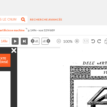
RECHERCHE AVANCÉE
artificiose machine
p.149v - vue 329/689
100%
EXTE
ÉRISÉ