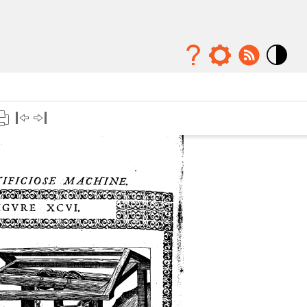
Mode
contraste
élévé