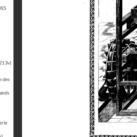
UES
213v)
e des
rands
erie
v)