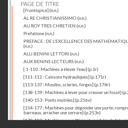
PAGE DE TITRE
[Frontispice]
(n.n.)
AL RE CHRISTIANISSIMO
(n.n.)
AU ROY TRES CHRETIEN
(n.n.)
Prefatione
(n.n.)
PREFACE : DE L'EXCELLENCE DES MATHEMATIQ
(n.n.)
ALLI BENINI LETTORI
(n.n.)
AUX BENINS LECTEURS
(n.n.)
[ 1-110 : Machines à élever l'eau]
(p.1r)
[111-112 : Caissons hydrauliques]
(p.171r)
[113-137 : Moulins, scieries, forges]
(p.174r)
[138-139 : Machines à lever pour creuser un fossé]
(p.
[140-153 : Ponts mobiles]
(p.216v)
[154-177 : Machines pour dégonder une porte, rompr
barreaux, arracher une serrure]
(p.253v)
[178-183 : Machines pour "tirer et conduire de très g
Droits réservés - CNAM
poids"]
(p.291r)