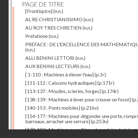
PAGE DE TITRE
[Frontispice]
(n.n.)
AL RE CHRISTIANISSIMO
(n.n.)
AU ROY TRES CHRETIEN
(n.n.)
Prefatione
(n.n.)
PREFACE : DE L'EXCELLENCE DES MATHEMATIQ
(n.n.)
ALLI BENINI LETTORI
(n.n.)
AUX BENINS LECTEURS
(n.n.)
[ 1-110 : Machines à élever l'eau]
(p.1r)
[111-112 : Caissons hydrauliques]
(p.171r)
[113-137 : Moulins, scieries, forges]
(p.174r)
[138-139 : Machines à lever pour creuser un fossé]
(p.
[140-153 : Ponts mobiles]
(p.216v)
[154-177 : Machines pour dégonder une porte, rompr
barreaux, arracher une serrure]
(p.253v)
[178-183 : Machines pour "tirer et conduire de très g
Droits réservés - CNAM
poids"]
(p.291r)