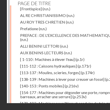
PAGE DE TITRE
[Frontispice]
(n.n.)
AL RE CHRISTIANISSIMO
(n.n.)
AU ROY TRES CHRETIEN
(n.n.)
Prefatione
(n.n.)
PREFACE : DE L'EXCELLENCE DES MATHEMATIQ
(n.n.)
ALLI BENINI LETTORI
(n.n.)
AUX BENINS LECTEURS
(n.n.)
[ 1-110 : Machines à élever l'eau]
(p.1r)
[111-112 : Caissons hydrauliques]
(p.171r)
[113-137 : Moulins, scieries, forges]
(p.174r)
[138-139 : Machines à lever pour creuser un fossé]
(p.
[140-153 : Ponts mobiles]
(p.216v)
[154-177 : Machines pour dégonder une porte, rompr
barreaux, arracher une serrure]
(p.253v)
[178-183 : Machines pour "tirer et conduire de très g
Droits réservés - CNAM
poids"]
(p.291r)