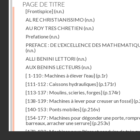
PAGE DE TITRE
[Frontispice]
(n.n.)
AL RE CHRISTIANISSIMO
(n.n.)
AU ROY TRES CHRETIEN
(n.n.)
Prefatione
(n.n.)
PREFACE : DE L'EXCELLENCE DES MATHEMATIQ
(n.n.)
ALLI BENINI LETTORI
(n.n.)
AUX BENINS LECTEURS
(n.n.)
[ 1-110 : Machines à élever l'eau]
(p.1r)
[111-112 : Caissons hydrauliques]
(p.171r)
[113-137 : Moulins, scieries, forges]
(p.174r)
[138-139 : Machines à lever pour creuser un fossé]
(p.
[140-153 : Ponts mobiles]
(p.216v)
[154-177 : Machines pour dégonder une porte, rompr
barreaux, arracher une serrure]
(p.253v)
[178-183 : Machines pour "tirer et conduire de très g
Droits réservés - CNAM
poids"]
(p.291r)