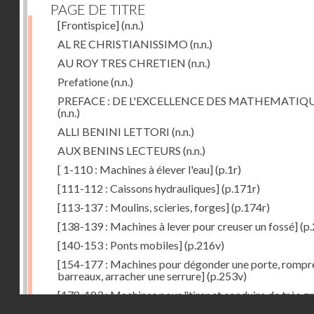
PAGE DE TITRE
[Frontispice]
(n.n.)
AL RE CHRISTIANISSIMO
(n.n.)
AU ROY TRES CHRETIEN
(n.n.)
Prefatione
(n.n.)
PREFACE : DE L'EXCELLENCE DES MATHEMATIQ
(n.n.)
ALLI BENINI LETTORI
(n.n.)
AUX BENINS LECTEURS
(n.n.)
[ 1-110 : Machines à élever l'eau]
(p.1r)
[111-112 : Caissons hydrauliques]
(p.171r)
[113-137 : Moulins, scieries, forges]
(p.174r)
[138-139 : Machines à lever pour creuser un fossé]
(p.
[140-153 : Ponts mobiles]
(p.216v)
[154-177 : Machines pour dégonder une porte, rompr
barreaux, arracher une serrure]
(p.253v)
[178-183 : Machines pour "tirer et conduire de très g
Droits réservés - CNAM
poids"]
(p.291r)