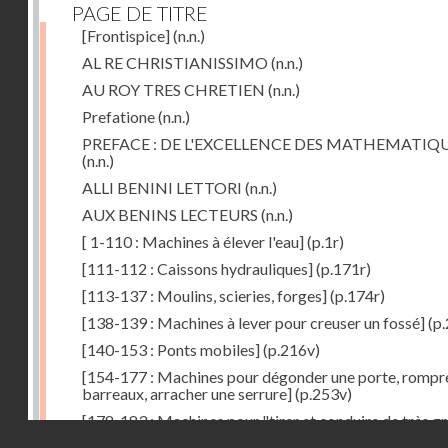
PAGE DE TITRE
[Frontispice]
(n.n.)
AL RE CHRISTIANISSIMO
(n.n.)
AU ROY TRES CHRETIEN
(n.n.)
Prefatione
(n.n.)
PREFACE : DE L'EXCELLENCE DES MATHEMATIQ
(n.n.)
ALLI BENINI LETTORI
(n.n.)
AUX BENINS LECTEURS
(n.n.)
[ 1-110 : Machines à élever l'eau]
(p.1r)
[111-112 : Caissons hydrauliques]
(p.171r)
[113-137 : Moulins, scieries, forges]
(p.174r)
[138-139 : Machines à lever pour creuser un fossé]
(p.
[140-153 : Ponts mobiles]
(p.216v)
[154-177 : Machines pour dégonder une porte, rompr
barreaux, arracher une serrure]
(p.253v)
[178-183 : Machines pour "tirer et conduire de très g
Droits réservés - CNAM
poids"]
(p.291r)