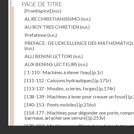
PAGE DE TITRE
[Frontispice]
(n.n.)
AL RE CHRISTIANISSIMO
(n.n.)
AU ROY TRES CHRETIEN
(n.n.)
Prefatione
(n.n.)
PREFACE : DE L'EXCELLENCE DES MATHEMATIQ
(n.n.)
ALLI BENINI LETTORI
(n.n.)
AUX BENINS LECTEURS
(n.n.)
[ 1-110 : Machines à élever l'eau]
(p.1r)
[111-112 : Caissons hydrauliques]
(p.171r)
[113-137 : Moulins, scieries, forges]
(p.174r)
[138-139 : Machines à lever pour creuser un fossé]
(p.
[140-153 : Ponts mobiles]
(p.216v)
[154-177 : Machines pour dégonder une porte, rompr
barreaux, arracher une serrure]
(p.253v)
[178-183 : Machines pour "tirer et conduire de très g
Droits réservés - CNAM
poids"]
(p.291r)