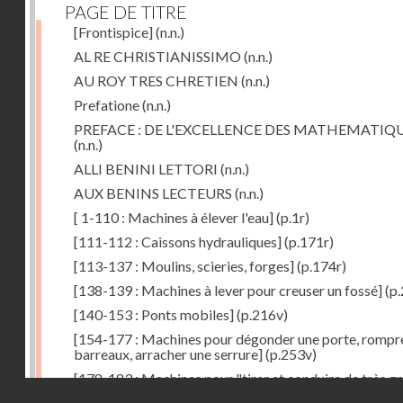
PAGE DE TITRE
[Frontispice]
(n.n.)
AL RE CHRISTIANISSIMO
(n.n.)
AU ROY TRES CHRETIEN
(n.n.)
Prefatione
(n.n.)
PREFACE : DE L'EXCELLENCE DES MATHEMATIQ
(n.n.)
ALLI BENINI LETTORI
(n.n.)
AUX BENINS LECTEURS
(n.n.)
[ 1-110 : Machines à élever l'eau]
(p.1r)
[111-112 : Caissons hydrauliques]
(p.171r)
[113-137 : Moulins, scieries, forges]
(p.174r)
[138-139 : Machines à lever pour creuser un fossé]
(p.
[140-153 : Ponts mobiles]
(p.216v)
[154-177 : Machines pour dégonder une porte, rompr
barreaux, arracher une serrure]
(p.253v)
[178-183 : Machines pour "tirer et conduire de très g
Droits réservés - CNAM
poids"]
(p.291r)