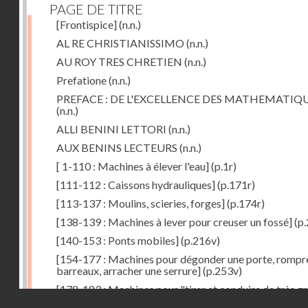
PAGE DE TITRE
[Frontispice]
(n.n.)
AL RE CHRISTIANISSIMO
(n.n.)
AU ROY TRES CHRETIEN
(n.n.)
Prefatione
(n.n.)
PREFACE : DE L'EXCELLENCE DES MATHEMATIQ
(n.n.)
ALLI BENINI LETTORI
(n.n.)
AUX BENINS LECTEURS
(n.n.)
[ 1-110 : Machines à élever l'eau]
(p.1r)
[111-112 : Caissons hydrauliques]
(p.171r)
[113-137 : Moulins, scieries, forges]
(p.174r)
[138-139 : Machines à lever pour creuser un fossé]
(p.
[140-153 : Ponts mobiles]
(p.216v)
[154-177 : Machines pour dégonder une porte, rompr
barreaux, arracher une serrure]
(p.253v)
[178-183 : Machines pour "tirer et conduire de très g
Droits réservés - CNAM
poids"]
(p.291r)