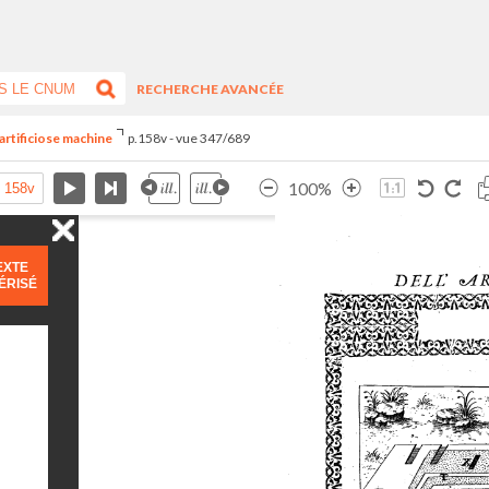
RECHERCHE AVANCÉE
artificiose machine
p.158v - vue 347/689
100%
EXTE
ÉRISÉ