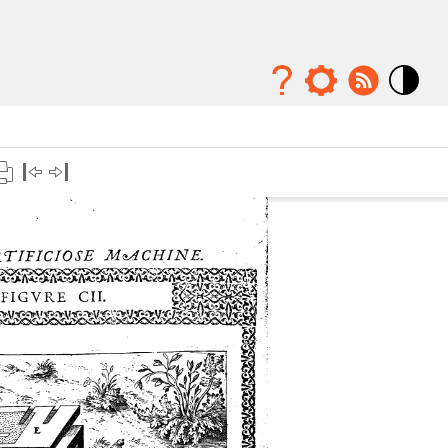
Mode
contraste
élévé