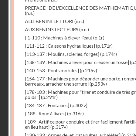
PREFACE : DE L'EXCELLENCE DES MATHEMATIQ
(n.n.)
ALLI BENINI LETTORI
(n.n.)
AUX BENINS LECTEURS
(n.n.)
[ 1-110 : Machines à élever l'eau]
(p.1r)
[111-112 : Caissons hydrauliques]
(p.171r)
[113-137 : Moulins, scieries, forges]
(p.174r)
[138-139 : Machines à lever pour creuser un fossé]
(p.
[140-153 : Ponts mobiles]
(p.216v)
[154-177 : Machines pour dégonder une porte, rompr
barreaux, arracher une serrure]
(p.253v)
[178-183 : Machines pour "tirer et conduire de très g
poids"]
(p.291r)
[184-187 : Fontaines]
(p.302v)
[ 188 : Roue à livres]
(p.316r)
[ 189 : Artifice pour conduire et tirer facilement l'artill
en lieu haut]
(p.317v)
[190-193 : Armes de jet, catapultes, arbalètes]
(p.319