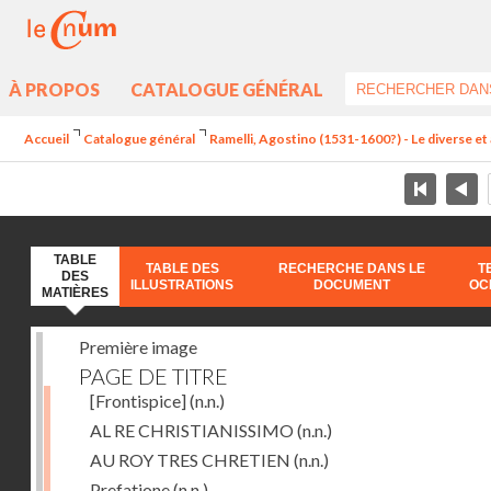
À PROPOS
CATALOGUE GÉNÉRAL
Accueil
Catalogue général
Ramelli, Agostino (1531-1600?) - Le diverse et 
TABLE
TABLE DES
RECHERCHE DANS LE
T
DES
ILLUSTRATIONS
DOCUMENT
OC
MATIÈRES
Première image
PAGE DE TITRE
[Frontispice]
(n.n.)
AL RE CHRISTIANISSIMO
(n.n.)
AU ROY TRES CHRETIEN
(n.n.)
Prefatione
(n.n.)