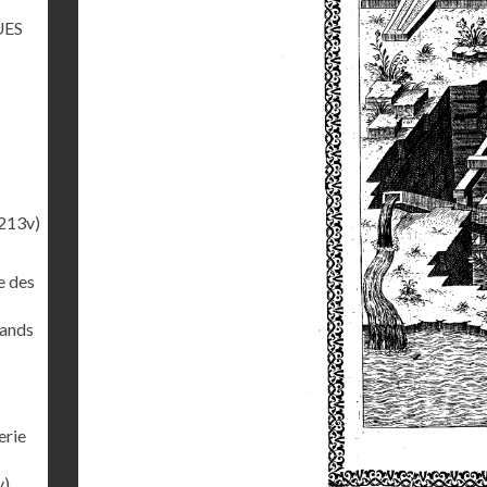
UES
213v)
e des
rands
erie
v)