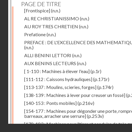
PAGE DE TITRE
[Frontispice]
(n.n.)
AL RE CHRISTIANISSIMO
(n.n.)
AU ROY TRES CHRETIEN
(n.n.)
Prefatione
(n.n.)
PREFACE : DE L'EXCELLENCE DES MATHEMATIQ
(n.n.)
ALLI BENINI LETTORI
(n.n.)
AUX BENINS LECTEURS
(n.n.)
[ 1-110 : Machines à élever l'eau]
(p.1r)
[111-112 : Caissons hydrauliques]
(p.171r)
[113-137 : Moulins, scieries, forges]
(p.174r)
[138-139 : Machines à lever pour creuser un fossé]
(p.
[140-153 : Ponts mobiles]
(p.216v)
[154-177 : Machines pour dégonder une porte, rompr
barreaux, arracher une serrure]
(p.253v)
[178-183 : Machines pour "tirer et conduire de très g
Droits réservés - CNAM
poids"]
(p.291r)