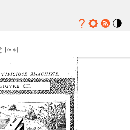
Mode
contraste
élévé