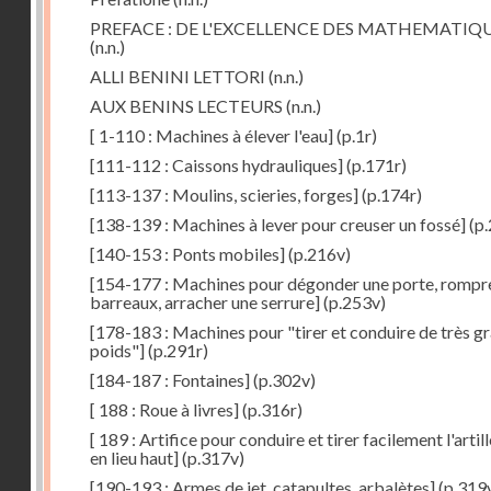
PREFACE : DE L'EXCELLENCE DES MATHEMATIQ
(n.n.)
ALLI BENINI LETTORI
(n.n.)
AUX BENINS LECTEURS
(n.n.)
[ 1-110 : Machines à élever l'eau]
(p.1r)
[111-112 : Caissons hydrauliques]
(p.171r)
[113-137 : Moulins, scieries, forges]
(p.174r)
[138-139 : Machines à lever pour creuser un fossé]
(p.
[140-153 : Ponts mobiles]
(p.216v)
[154-177 : Machines pour dégonder une porte, rompr
barreaux, arracher une serrure]
(p.253v)
[178-183 : Machines pour "tirer et conduire de très g
poids"]
(p.291r)
[184-187 : Fontaines]
(p.302v)
[ 188 : Roue à livres]
(p.316r)
[ 189 : Artifice pour conduire et tirer facilement l'artill
en lieu haut]
(p.317v)
[190-193 : Armes de jet, catapultes, arbalètes]
(p.319