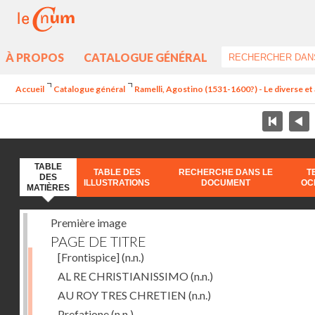
À PROPOS
CATALOGUE GÉNÉRAL
Accueil
Catalogue général
Ramelli, Agostino (1531-1600?) - Le diverse et 
TABLE
TABLE DES
RECHERCHE DANS LE
T
DES
ILLUSTRATIONS
DOCUMENT
OC
MATIÈRES
Première image
PAGE DE TITRE
[Frontispice]
(n.n.)
AL RE CHRISTIANISSIMO
(n.n.)
AU ROY TRES CHRETIEN
(n.n.)
Prefatione
(n.n.)