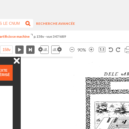
RECHERCHE AVANCÉE
artificiose machine
p.158v - vue 347/689
90%
EXTE
ÉRISÉ