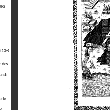
UES
213v)
e des
rands
erie
v)