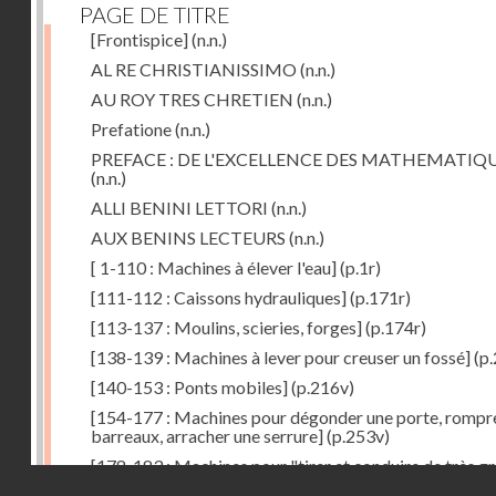
PAGE DE TITRE
[Frontispice]
(n.n.)
AL RE CHRISTIANISSIMO
(n.n.)
AU ROY TRES CHRETIEN
(n.n.)
Prefatione
(n.n.)
PREFACE : DE L'EXCELLENCE DES MATHEMATIQ
(n.n.)
ALLI BENINI LETTORI
(n.n.)
AUX BENINS LECTEURS
(n.n.)
[ 1-110 : Machines à élever l'eau]
(p.1r)
[111-112 : Caissons hydrauliques]
(p.171r)
[113-137 : Moulins, scieries, forges]
(p.174r)
[138-139 : Machines à lever pour creuser un fossé]
(p.
[140-153 : Ponts mobiles]
(p.216v)
[154-177 : Machines pour dégonder une porte, rompr
barreaux, arracher une serrure]
(p.253v)
[178-183 : Machines pour "tirer et conduire de très g
Droits réservés - CNAM
poids"]
(p.291r)