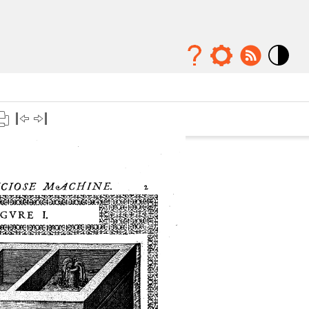
Mode
contraste
élévé