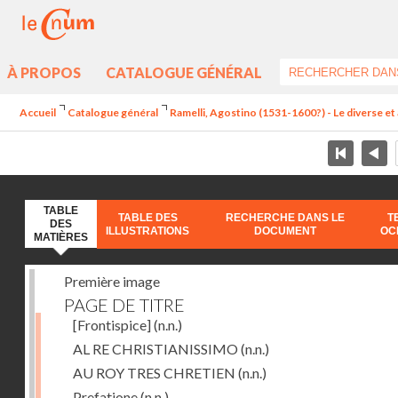
À PROPOS
CATALOGUE GÉNÉRAL
Accueil
Catalogue général
Ramelli, Agostino (1531-1600?) - Le diverse et 
TABLE
TABLE DES
RECHERCHE DANS LE
T
DES
ILLUSTRATIONS
DOCUMENT
OC
MATIÈRES
Première image
PAGE DE TITRE
[Frontispice]
(n.n.)
AL RE CHRISTIANISSIMO
(n.n.)
AU ROY TRES CHRETIEN
(n.n.)
Prefatione
(n.n.)