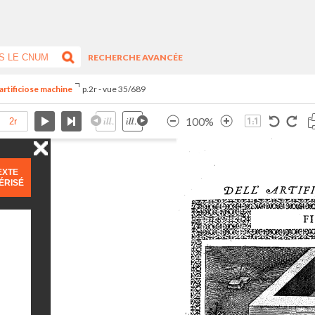
RECHERCHE AVANCÉE
artificiose machine
p.2r - vue 35/689
100%
EXTE
ÉRISÉ