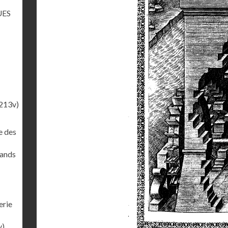
UES
213v)
e des
rands
erie
v)