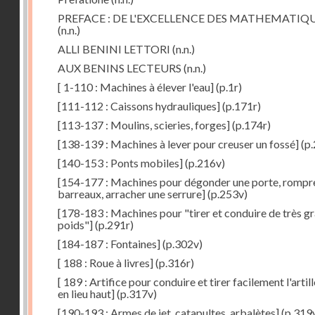
PREFACE : DE L'EXCELLENCE DES MATHEMATIQ
(n.n.)
ALLI BENINI LETTORI
(n.n.)
AUX BENINS LECTEURS
(n.n.)
[ 1-110 : Machines à élever l'eau]
(p.1r)
[111-112 : Caissons hydrauliques]
(p.171r)
[113-137 : Moulins, scieries, forges]
(p.174r)
[138-139 : Machines à lever pour creuser un fossé]
(p.
[140-153 : Ponts mobiles]
(p.216v)
[154-177 : Machines pour dégonder une porte, rompr
barreaux, arracher une serrure]
(p.253v)
[178-183 : Machines pour "tirer et conduire de très g
poids"]
(p.291r)
[184-187 : Fontaines]
(p.302v)
[ 188 : Roue à livres]
(p.316r)
[ 189 : Artifice pour conduire et tirer facilement l'artill
en lieu haut]
(p.317v)
[190-193 : Armes de jet, catapultes, arbalètes]
(p.319