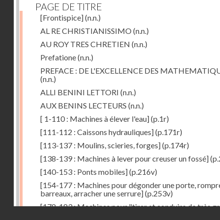
PAGE DE TITRE
[Frontispice]
(n.n.)
AL RE CHRISTIANISSIMO
(n.n.)
AU ROY TRES CHRETIEN
(n.n.)
Prefatione
(n.n.)
PREFACE : DE L'EXCELLENCE DES MATHEMATIQ
(n.n.)
ALLI BENINI LETTORI
(n.n.)
AUX BENINS LECTEURS
(n.n.)
[ 1-110 : Machines à élever l'eau]
(p.1r)
[111-112 : Caissons hydrauliques]
(p.171r)
[113-137 : Moulins, scieries, forges]
(p.174r)
[138-139 : Machines à lever pour creuser un fossé]
(p.
[140-153 : Ponts mobiles]
(p.216v)
[154-177 : Machines pour dégonder une porte, rompr
barreaux, arracher une serrure]
(p.253v)
[178-183 : Machines pour "tirer et conduire de très g
Droits réservés - CNAM
poids"]
(p.291r)