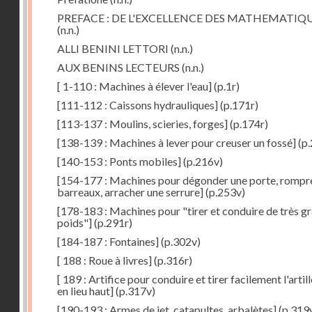
PREFACE : DE L'EXCELLENCE DES MATHEMATIQ
(n.n.)
ALLI BENINI LETTORI
(n.n.)
AUX BENINS LECTEURS
(n.n.)
[ 1-110 : Machines à élever l'eau]
(p.1r)
[111-112 : Caissons hydrauliques]
(p.171r)
[113-137 : Moulins, scieries, forges]
(p.174r)
[138-139 : Machines à lever pour creuser un fossé]
(p.
[140-153 : Ponts mobiles]
(p.216v)
[154-177 : Machines pour dégonder une porte, rompr
barreaux, arracher une serrure]
(p.253v)
[178-183 : Machines pour "tirer et conduire de très g
poids"]
(p.291r)
[184-187 : Fontaines]
(p.302v)
[ 188 : Roue à livres]
(p.316r)
[ 189 : Artifice pour conduire et tirer facilement l'artill
en lieu haut]
(p.317v)
[190-193 : Armes de jet, catapultes, arbalètes]
(p.319