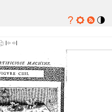
Mode
contraste
élévé