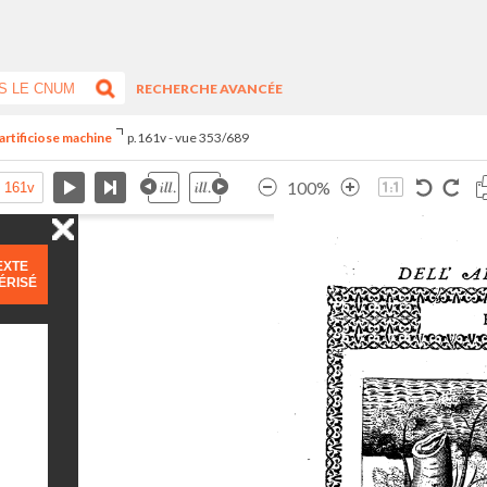
RECHERCHE AVANCÉE
artificiose machine
p.161v - vue 353/689
100%
EXTE
ÉRISÉ