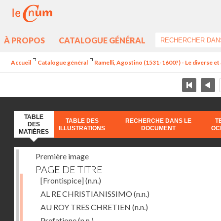
À PROPOS
CATALOGUE GÉNÉRAL
Accueil
Catalogue général
Ramelli, Agostino (1531-1600?) - Le diverse et 
TABLE
TABLE DES
RECHERCHE DANS LE
T
DES
ILLUSTRATIONS
DOCUMENT
OC
MATIÈRES
Première image
PAGE DE TITRE
[Frontispice]
(n.n.)
AL RE CHRISTIANISSIMO
(n.n.)
AU ROY TRES CHRETIEN
(n.n.)
Prefatione
(n.n.)