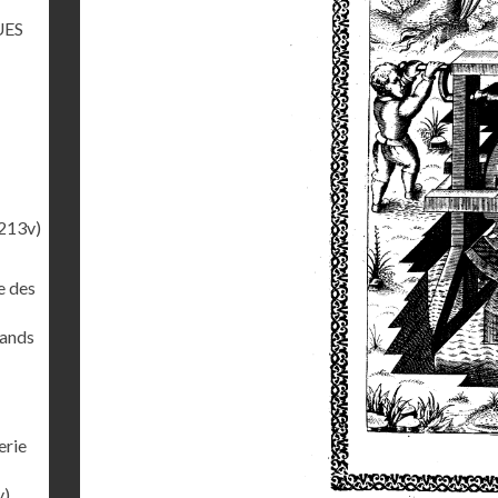
UES
213v)
e des
rands
erie
v)