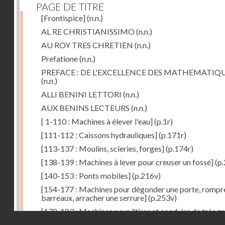
PAGE DE TITRE
[Frontispice]
(n.n.)
AL RE CHRISTIANISSIMO
(n.n.)
AU ROY TRES CHRETIEN
(n.n.)
Prefatione
(n.n.)
PREFACE : DE L'EXCELLENCE DES MATHEMATIQ
(n.n.)
ALLI BENINI LETTORI
(n.n.)
AUX BENINS LECTEURS
(n.n.)
[ 1-110 : Machines à élever l'eau]
(p.1r)
[111-112 : Caissons hydrauliques]
(p.171r)
[113-137 : Moulins, scieries, forges]
(p.174r)
[138-139 : Machines à lever pour creuser un fossé]
(p.
[140-153 : Ponts mobiles]
(p.216v)
[154-177 : Machines pour dégonder une porte, rompr
barreaux, arracher une serrure]
(p.253v)
[178-183 : Machines pour "tirer et conduire de très g
Droits réservés - CNAM
poids"]
(p.291r)