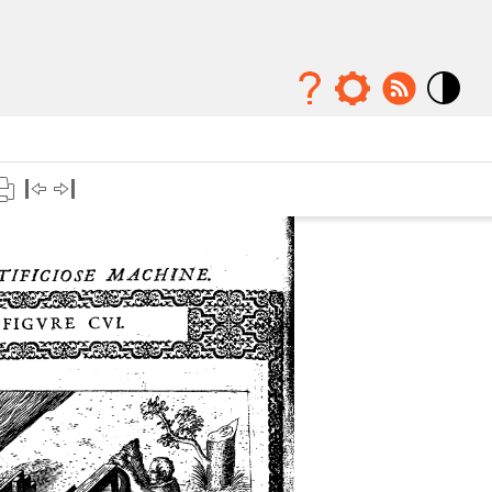
Mode
contraste
élévé