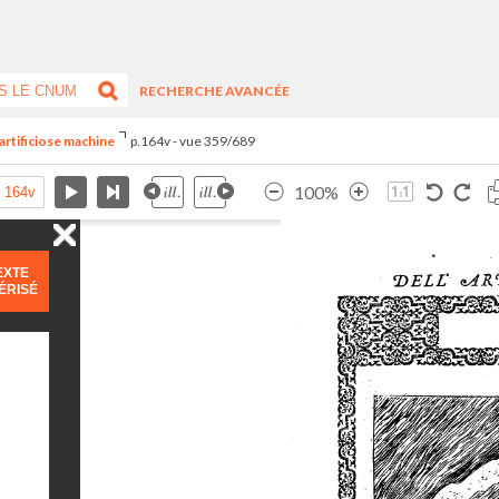
RECHERCHE AVANCÉE
artificiose machine
p.164v - vue 359/689
100%
EXTE
ÉRISÉ