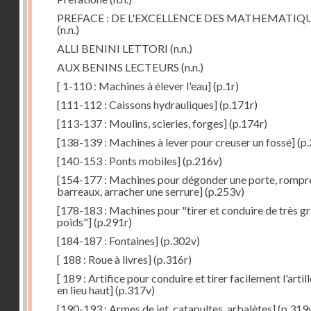
PREFACE : DE L'EXCELLENCE DES MATHEMATIQ
(n.n.)
ALLI BENINI LETTORI
(n.n.)
AUX BENINS LECTEURS
(n.n.)
[ 1-110 : Machines à élever l'eau]
(p.1r)
[111-112 : Caissons hydrauliques]
(p.171r)
[113-137 : Moulins, scieries, forges]
(p.174r)
[138-139 : Machines à lever pour creuser un fossé]
(p.
[140-153 : Ponts mobiles]
(p.216v)
[154-177 : Machines pour dégonder une porte, rompr
barreaux, arracher une serrure]
(p.253v)
[178-183 : Machines pour "tirer et conduire de très g
poids"]
(p.291r)
[184-187 : Fontaines]
(p.302v)
[ 188 : Roue à livres]
(p.316r)
[ 189 : Artifice pour conduire et tirer facilement l'artill
en lieu haut]
(p.317v)
[190-193 : Armes de jet, catapultes, arbalètes]
(p.319