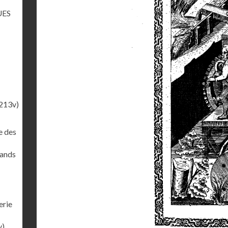
UES
213v)
e des
rands
erie
v)