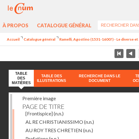
À PROPOS
CATALOGUE GÉNÉRAL
Accueil
Catalogue général
Ramelli, Agostino (1531-1600?) - Le diverse et 
TABLE
TABLE DES
RECHERCHE DANS LE
T
DES
ILLUSTRATIONS
DOCUMENT
OC
MATIÈRES
Première image
PAGE DE TITRE
[Frontispice]
(n.n.)
AL RE CHRISTIANISSIMO
(n.n.)
AU ROY TRES CHRETIEN
(n.n.)
Prefatione
(n.n.)