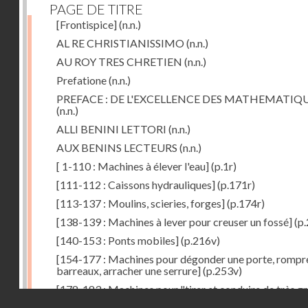
PAGE DE TITRE
[Frontispice]
(n.n.)
AL RE CHRISTIANISSIMO
(n.n.)
AU ROY TRES CHRETIEN
(n.n.)
Prefatione
(n.n.)
PREFACE : DE L'EXCELLENCE DES MATHEMATIQ
(n.n.)
ALLI BENINI LETTORI
(n.n.)
AUX BENINS LECTEURS
(n.n.)
[ 1-110 : Machines à élever l'eau]
(p.1r)
[111-112 : Caissons hydrauliques]
(p.171r)
[113-137 : Moulins, scieries, forges]
(p.174r)
[138-139 : Machines à lever pour creuser un fossé]
(p.
[140-153 : Ponts mobiles]
(p.216v)
[154-177 : Machines pour dégonder une porte, rompr
barreaux, arracher une serrure]
(p.253v)
[178-183 : Machines pour "tirer et conduire de très g
Droits réservés - CNAM
poids"]
(p.291r)