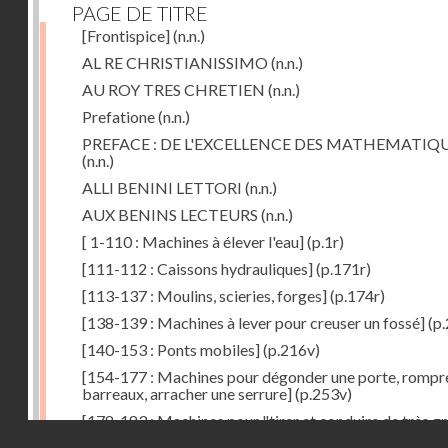
PAGE DE TITRE
[Frontispice]
(n.n.)
AL RE CHRISTIANISSIMO
(n.n.)
AU ROY TRES CHRETIEN
(n.n.)
Prefatione
(n.n.)
PREFACE : DE L'EXCELLENCE DES MATHEMATIQ
(n.n.)
ALLI BENINI LETTORI
(n.n.)
AUX BENINS LECTEURS
(n.n.)
[ 1-110 : Machines à élever l'eau]
(p.1r)
[111-112 : Caissons hydrauliques]
(p.171r)
[113-137 : Moulins, scieries, forges]
(p.174r)
[138-139 : Machines à lever pour creuser un fossé]
(p.
[140-153 : Ponts mobiles]
(p.216v)
[154-177 : Machines pour dégonder une porte, rompr
barreaux, arracher une serrure]
(p.253v)
[178-183 : Machines pour "tirer et conduire de très g
Droits réservés - CNAM
poids"]
(p.291r)