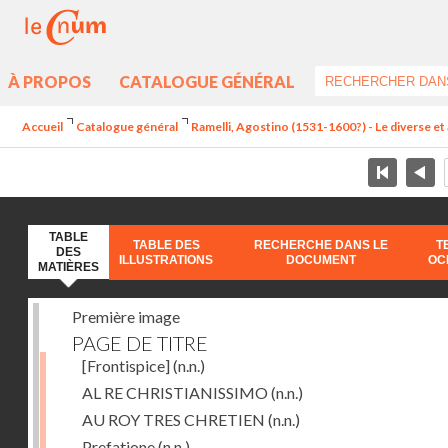
À PROPOS
CATALOGUE GÉNÉRAL
Accueil
Catalogue général
Ramelli, Agostino (1531-1600?) - Le diverse et 
TABLE
TABLE DES
RECHERCHE DANS LE
T
DES
ILLUSTRATIONS
DOCUMENT
OC
MATIÈRES
Première image
PAGE DE TITRE
[Frontispice]
(n.n.)
AL RE CHRISTIANISSIMO
(n.n.)
AU ROY TRES CHRETIEN
(n.n.)
Prefatione
(n.n.)