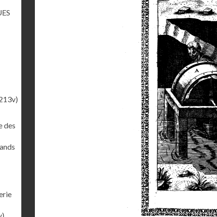
UES
213v)
e des
rands
erie
v)