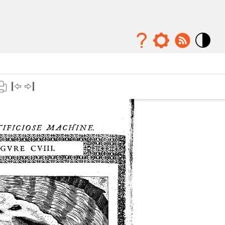
Mode
contraste
élévé