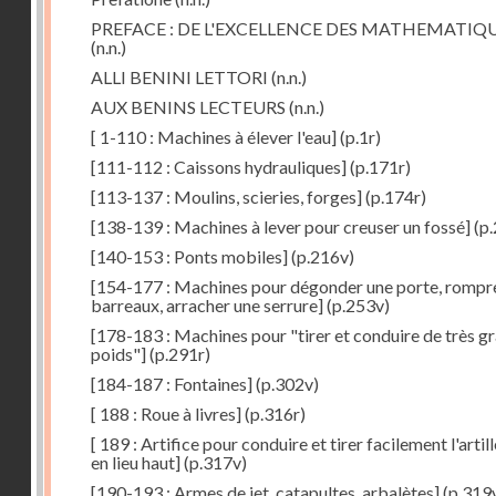
PREFACE : DE L'EXCELLENCE DES MATHEMATIQ
(n.n.)
ALLI BENINI LETTORI
(n.n.)
AUX BENINS LECTEURS
(n.n.)
[ 1-110 : Machines à élever l'eau]
(p.1r)
[111-112 : Caissons hydrauliques]
(p.171r)
[113-137 : Moulins, scieries, forges]
(p.174r)
[138-139 : Machines à lever pour creuser un fossé]
(p.
[140-153 : Ponts mobiles]
(p.216v)
[154-177 : Machines pour dégonder une porte, rompr
barreaux, arracher une serrure]
(p.253v)
[178-183 : Machines pour "tirer et conduire de très g
poids"]
(p.291r)
[184-187 : Fontaines]
(p.302v)
[ 188 : Roue à livres]
(p.316r)
[ 189 : Artifice pour conduire et tirer facilement l'artill
en lieu haut]
(p.317v)
[190-193 : Armes de jet, catapultes, arbalètes]
(p.319