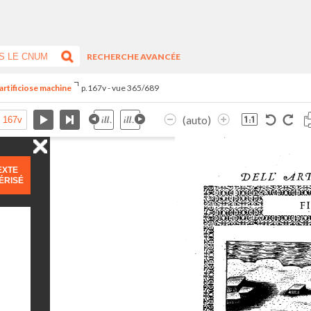
RECHERCHE AVANCÉE
artificiose machine
p.167v - vue 365/689
(auto)
EXTE
ÉRISÉ