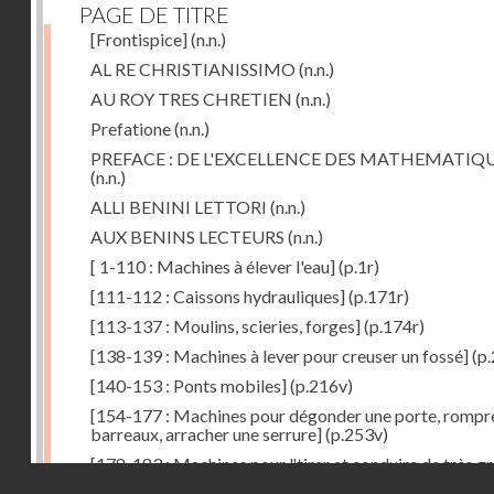
PAGE DE TITRE
[Frontispice]
(n.n.)
AL RE CHRISTIANISSIMO
(n.n.)
AU ROY TRES CHRETIEN
(n.n.)
Prefatione
(n.n.)
PREFACE : DE L'EXCELLENCE DES MATHEMATIQ
(n.n.)
ALLI BENINI LETTORI
(n.n.)
AUX BENINS LECTEURS
(n.n.)
[ 1-110 : Machines à élever l'eau]
(p.1r)
[111-112 : Caissons hydrauliques]
(p.171r)
[113-137 : Moulins, scieries, forges]
(p.174r)
[138-139 : Machines à lever pour creuser un fossé]
(p.
[140-153 : Ponts mobiles]
(p.216v)
[154-177 : Machines pour dégonder une porte, rompr
barreaux, arracher une serrure]
(p.253v)
[178-183 : Machines pour "tirer et conduire de très g
Droits réservés - CNAM
poids"]
(p.291r)