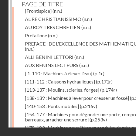
PAGE DE TITRE
[Frontispice]
(n.n.)
AL RE CHRISTIANISSIMO
(n.n.)
AU ROY TRES CHRETIEN
(n.n.)
Prefatione
(n.n.)
PREFACE : DE L'EXCELLENCE DES MATHEMATIQ
(n.n.)
ALLI BENINI LETTORI
(n.n.)
AUX BENINS LECTEURS
(n.n.)
[ 1-110 : Machines à élever l'eau]
(p.1r)
[111-112 : Caissons hydrauliques]
(p.171r)
[113-137 : Moulins, scieries, forges]
(p.174r)
[138-139 : Machines à lever pour creuser un fossé]
(p.
[140-153 : Ponts mobiles]
(p.216v)
[154-177 : Machines pour dégonder une porte, rompr
barreaux, arracher une serrure]
(p.253v)
[178-183 : Machines pour "tirer et conduire de très g
Droits réservés - CNAM
poids"]
(p.291r)