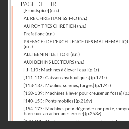
PAGE DE TITRE
[Frontispice]
(n.n.)
AL RE CHRISTIANISSIMO
(n.n.)
AU ROY TRES CHRETIEN
(n.n.)
Prefatione
(n.n.)
PREFACE : DE L'EXCELLENCE DES MATHEMATIQ
(n.n.)
ALLI BENINI LETTORI
(n.n.)
AUX BENINS LECTEURS
(n.n.)
[ 1-110 : Machines à élever l'eau]
(p.1r)
[111-112 : Caissons hydrauliques]
(p.171r)
[113-137 : Moulins, scieries, forges]
(p.174r)
[138-139 : Machines à lever pour creuser un fossé]
(p.
[140-153 : Ponts mobiles]
(p.216v)
[154-177 : Machines pour dégonder une porte, rompr
barreaux, arracher une serrure]
(p.253v)
[178-183 : Machines pour "tirer et conduire de très g
Droits réservés - CNAM
poids"]
(p.291r)