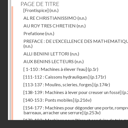
PAGE DE TITRE
[Frontispice]
(n.n.)
AL RE CHRISTIANISSIMO
(n.n.)
AU ROY TRES CHRETIEN
(n.n.)
Prefatione
(n.n.)
PREFACE : DE L'EXCELLENCE DES MATHEMATIQ
(n.n.)
ALLI BENINI LETTORI
(n.n.)
AUX BENINS LECTEURS
(n.n.)
[ 1-110 : Machines à élever l'eau]
(p.1r)
[111-112 : Caissons hydrauliques]
(p.171r)
[113-137 : Moulins, scieries, forges]
(p.174r)
[138-139 : Machines à lever pour creuser un fossé]
(p.
[140-153 : Ponts mobiles]
(p.216v)
[154-177 : Machines pour dégonder une porte, rompr
barreaux, arracher une serrure]
(p.253v)
[178-183 : Machines pour "tirer et conduire de très g
Droits réservés - CNAM
poids"]
(p.291r)