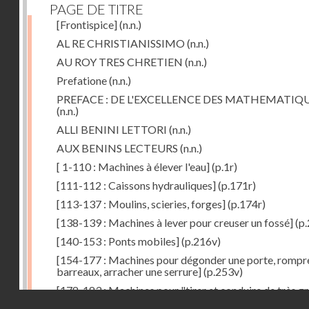
PAGE DE TITRE
[Frontispice]
(n.n.)
AL RE CHRISTIANISSIMO
(n.n.)
AU ROY TRES CHRETIEN
(n.n.)
Prefatione
(n.n.)
PREFACE : DE L'EXCELLENCE DES MATHEMATIQ
(n.n.)
ALLI BENINI LETTORI
(n.n.)
AUX BENINS LECTEURS
(n.n.)
[ 1-110 : Machines à élever l'eau]
(p.1r)
[111-112 : Caissons hydrauliques]
(p.171r)
[113-137 : Moulins, scieries, forges]
(p.174r)
[138-139 : Machines à lever pour creuser un fossé]
(p.
[140-153 : Ponts mobiles]
(p.216v)
[154-177 : Machines pour dégonder une porte, rompr
barreaux, arracher une serrure]
(p.253v)
[178-183 : Machines pour "tirer et conduire de très g
Droits réservés - CNAM
poids"]
(p.291r)