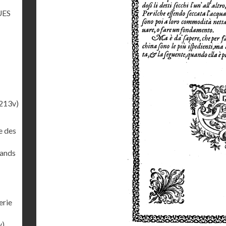
UES
213v)
e des
rands
erie
v)