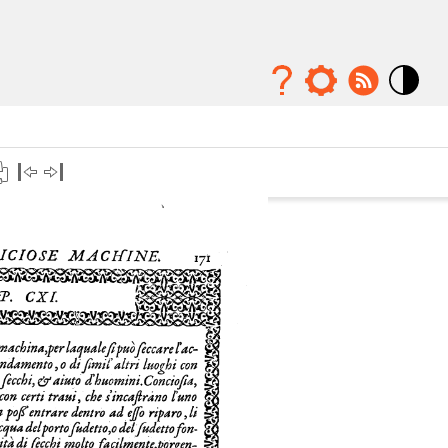
Mode
contraste
élévé