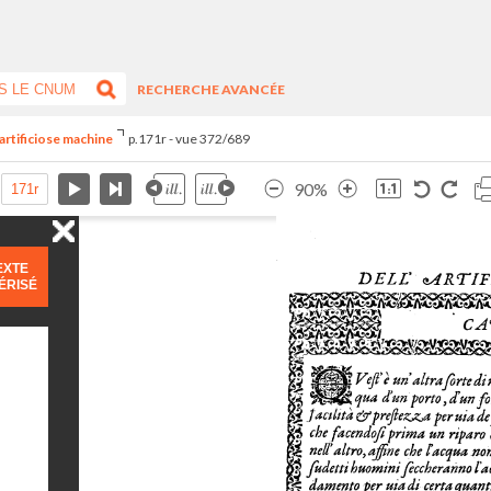
RECHERCHE AVANCÉE
artificiose machine
p.171r - vue 372/689
90%
EXTE
ÉRISÉ