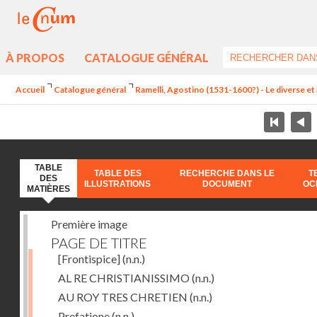
À PROPOS
CATALOGUE GÉNÉRAL
Accueil
Catalogue général
Ramelli, Agostino (1531-1600?) - Le diverse et 
TABLE
TABLE DES
RECHERCHE DANS LE
T
DES
ILLUSTRATIONS
DOCUMENT
OC
MATIÈRES
Première image
PAGE DE TITRE
[Frontispice]
(n.n.)
AL RE CHRISTIANISSIMO
(n.n.)
AU ROY TRES CHRETIEN
(n.n.)
Prefatione
(n.n.)