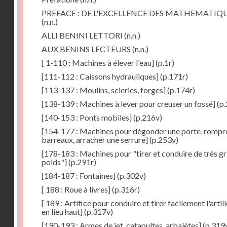
PREFACE : DE L'EXCELLENCE DES MATHEMATIQ
(n.n.)
ALLI BENINI LETTORI
(n.n.)
AUX BENINS LECTEURS
(n.n.)
[ 1-110 : Machines à élever l'eau]
(p.1r)
[111-112 : Caissons hydrauliques]
(p.171r)
[113-137 : Moulins, scieries, forges]
(p.174r)
[138-139 : Machines à lever pour creuser un fossé]
(p.
[140-153 : Ponts mobiles]
(p.216v)
[154-177 : Machines pour dégonder une porte, rompr
barreaux, arracher une serrure]
(p.253v)
[178-183 : Machines pour "tirer et conduire de très g
poids"]
(p.291r)
[184-187 : Fontaines]
(p.302v)
[ 188 : Roue à livres]
(p.316r)
[ 189 : Artifice pour conduire et tirer facilement l'artill
en lieu haut]
(p.317v)
[190-193 : Armes de jet, catapultes, arbalètes]
(p.319