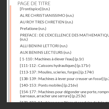
PAGE DE TITRE
[Frontispice]
(n.n.)
AL RE CHRISTIANISSIMO
(n.n.)
AU ROY TRES CHRETIEN
(n.n.)
Prefatione
(n.n.)
PREFACE : DE L'EXCELLENCE DES MATHEMATIQ
(n.n.)
ALLI BENINI LETTORI
(n.n.)
AUX BENINS LECTEURS
(n.n.)
[ 1-110 : Machines à élever l'eau]
(p.1r)
[111-112 : Caissons hydrauliques]
(p.171r)
[113-137 : Moulins, scieries, forges]
(p.174r)
[138-139 : Machines à lever pour creuser un fossé]
(p.
[140-153 : Ponts mobiles]
(p.216v)
[154-177 : Machines pour dégonder une porte, rompr
barreaux, arracher une serrure]
(p.253v)
[178-183 : Machines pour "tirer et conduire de très g
Droits réservés - CNAM
poids"]
(p.291r)