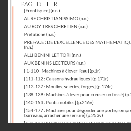
PAGE DE TITRE
[Frontispice]
(n.n.)
AL RE CHRISTIANISSIMO
(n.n.)
AU ROY TRES CHRETIEN
(n.n.)
Prefatione
(n.n.)
PREFACE : DE L'EXCELLENCE DES MATHEMATIQ
(n.n.)
ALLI BENINI LETTORI
(n.n.)
AUX BENINS LECTEURS
(n.n.)
[ 1-110 : Machines à élever l'eau]
(p.1r)
[111-112 : Caissons hydrauliques]
(p.171r)
[113-137 : Moulins, scieries, forges]
(p.174r)
[138-139 : Machines à lever pour creuser un fossé]
(p.
[140-153 : Ponts mobiles]
(p.216v)
[154-177 : Machines pour dégonder une porte, rompr
barreaux, arracher une serrure]
(p.253v)
[178-183 : Machines pour "tirer et conduire de très g
Droits réservés - CNAM
poids"]
(p.291r)