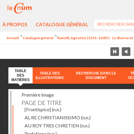
À PROPOS
CATALOGUE GÉNÉRAL
Accueil
Catalogue général
Ramelli, Agostino (1531-1600?) - Le diverse et 
TABLE
TABLE DES
RECHERCHE DANS LE
T
DES
ILLUSTRATIONS
DOCUMENT
OC
MATIÈRES
Première image
PAGE DE TITRE
[Frontispice]
(n.n.)
AL RE CHRISTIANISSIMO
(n.n.)
AU ROY TRES CHRETIEN
(n.n.)
Prefatione
(n.n.)