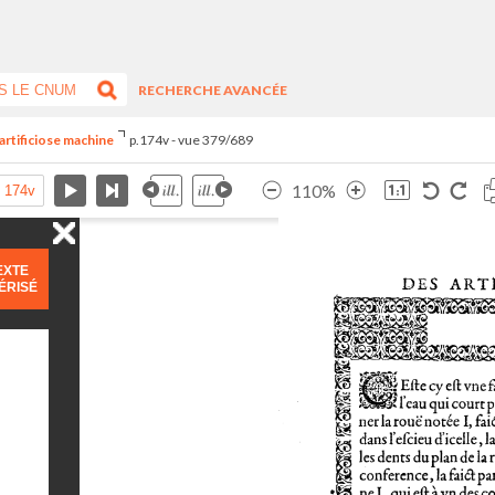
RECHERCHE AVANCÉE
artificiose machine
p.174v - vue 379/689
110%
EXTE
ÉRISÉ