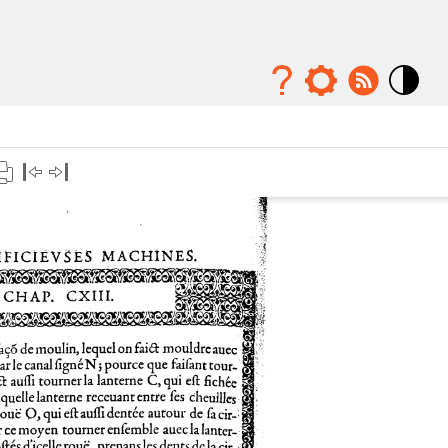
Mode
contraste
élévé