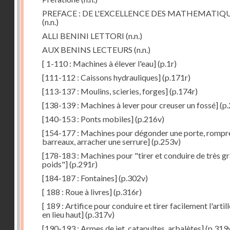
PREFACE : DE L'EXCELLENCE DES MATHEMATIQ
(n.n.)
ALLI BENINI LETTORI
(n.n.)
AUX BENINS LECTEURS
(n.n.)
[ 1-110 : Machines à élever l'eau]
(p.1r)
[111-112 : Caissons hydrauliques]
(p.171r)
[113-137 : Moulins, scieries, forges]
(p.174r)
[138-139 : Machines à lever pour creuser un fossé]
(p.
[140-153 : Ponts mobiles]
(p.216v)
[154-177 : Machines pour dégonder une porte, rompr
barreaux, arracher une serrure]
(p.253v)
[178-183 : Machines pour "tirer et conduire de très g
poids"]
(p.291r)
[184-187 : Fontaines]
(p.302v)
[ 188 : Roue à livres]
(p.316r)
[ 189 : Artifice pour conduire et tirer facilement l'artill
en lieu haut]
(p.317v)
[190-193 : Armes de jet, catapultes, arbalètes]
(p.319