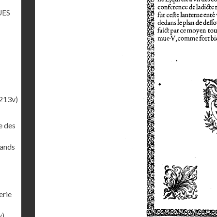
UES
213v)
e des
rands
erie
v)