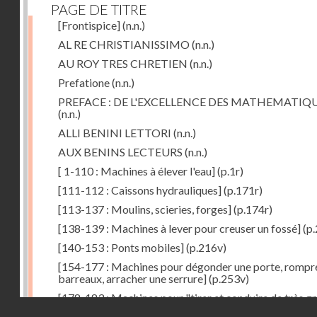
PAGE DE TITRE
[Frontispice]
(n.n.)
AL RE CHRISTIANISSIMO
(n.n.)
AU ROY TRES CHRETIEN
(n.n.)
Prefatione
(n.n.)
PREFACE : DE L'EXCELLENCE DES MATHEMATIQ
(n.n.)
ALLI BENINI LETTORI
(n.n.)
AUX BENINS LECTEURS
(n.n.)
[ 1-110 : Machines à élever l'eau]
(p.1r)
[111-112 : Caissons hydrauliques]
(p.171r)
[113-137 : Moulins, scieries, forges]
(p.174r)
[138-139 : Machines à lever pour creuser un fossé]
(p.
[140-153 : Ponts mobiles]
(p.216v)
[154-177 : Machines pour dégonder une porte, rompr
barreaux, arracher une serrure]
(p.253v)
[178-183 : Machines pour "tirer et conduire de très g
Droits réservés - CNAM
poids"]
(p.291r)