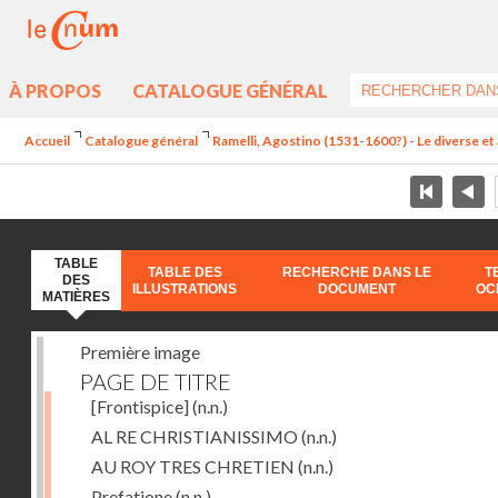
À PROPOS
CATALOGUE GÉNÉRAL
Accueil
Catalogue général
Ramelli, Agostino (1531-1600?) - Le diverse et 
TABLE
TABLE DES
RECHERCHE DANS LE
T
DES
ILLUSTRATIONS
DOCUMENT
OC
MATIÈRES
Première image
PAGE DE TITRE
[Frontispice]
(n.n.)
AL RE CHRISTIANISSIMO
(n.n.)
AU ROY TRES CHRETIEN
(n.n.)
Prefatione
(n.n.)