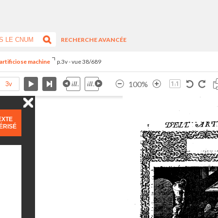
RECHERCHE AVANCÉE
artificiose machine
p.3v - vue 38/689
100%
EXTE
ÉRISÉ