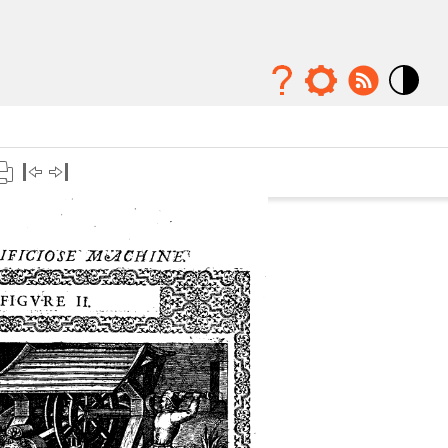
Mode
contraste
élévé