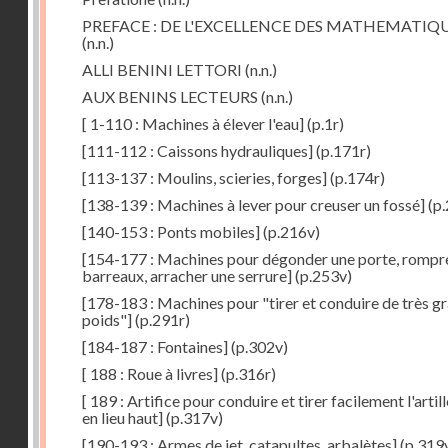
PREFACE : DE L'EXCELLENCE DES MATHEMATIQ
(n.n.)
ALLI BENINI LETTORI
(n.n.)
AUX BENINS LECTEURS
(n.n.)
[ 1-110 : Machines à élever l'eau]
(p.1r)
[111-112 : Caissons hydrauliques]
(p.171r)
[113-137 : Moulins, scieries, forges]
(p.174r)
[138-139 : Machines à lever pour creuser un fossé]
(p.
[140-153 : Ponts mobiles]
(p.216v)
[154-177 : Machines pour dégonder une porte, rompr
barreaux, arracher une serrure]
(p.253v)
[178-183 : Machines pour "tirer et conduire de très g
poids"]
(p.291r)
[184-187 : Fontaines]
(p.302v)
[ 188 : Roue à livres]
(p.316r)
[ 189 : Artifice pour conduire et tirer facilement l'artill
en lieu haut]
(p.317v)
[190-193 : Armes de jet, catapultes, arbalètes]
(p.319