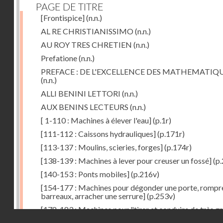
PAGE DE TITRE
[Frontispice]
(n.n.)
AL RE CHRISTIANISSIMO
(n.n.)
AU ROY TRES CHRETIEN
(n.n.)
Prefatione
(n.n.)
PREFACE : DE L'EXCELLENCE DES MATHEMATIQ
(n.n.)
ALLI BENINI LETTORI
(n.n.)
AUX BENINS LECTEURS
(n.n.)
[ 1-110 : Machines à élever l'eau]
(p.1r)
[111-112 : Caissons hydrauliques]
(p.171r)
[113-137 : Moulins, scieries, forges]
(p.174r)
[138-139 : Machines à lever pour creuser un fossé]
(p.
[140-153 : Ponts mobiles]
(p.216v)
[154-177 : Machines pour dégonder une porte, rompr
barreaux, arracher une serrure]
(p.253v)
[178-183 : Machines pour "tirer et conduire de très g
Droits réservés - CNAM
poids"]
(p.291r)