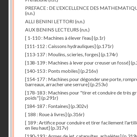
PREFACE : DE L'EXCELLENCE DES MATHEMATIQ
(n.n.)
ALLI BENINI LETTORI
(n.n.)
AUX BENINS LECTEURS
(n.n.)
[ 1-110 : Machines à élever l'eau]
(p.1r)
[111-112 : Caissons hydrauliques]
(p.171r)
[113-137 : Moulins, scieries, forges]
(p.174r)
[138-139 : Machines à lever pour creuser un fossé]
(p.
[140-153 : Ponts mobiles]
(p.216v)
[154-177 : Machines pour dégonder une porte, rompr
barreaux, arracher une serrure]
(p.253v)
[178-183 : Machines pour "tirer et conduire de très g
poids"]
(p.291r)
[184-187 : Fontaines]
(p.302v)
[ 188 : Roue à livres]
(p.316r)
[ 189 : Artifice pour conduire et tirer facilement l'artill
en lieu haut]
(p.317v)
[190-193 : Armes de jet, catapultes, arbalètes]
(p.319