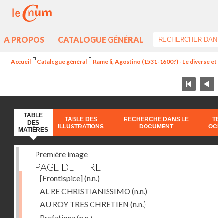
À PROPOS
CATALOGUE GÉNÉRAL
Accueil
Catalogue général
Ramelli, Agostino (1531-1600?) - Le diverse et 
TABLE
TABLE DES
RECHERCHE DANS LE
T
DES
ILLUSTRATIONS
DOCUMENT
OC
MATIÈRES
Première image
PAGE DE TITRE
[Frontispice]
(n.n.)
AL RE CHRISTIANISSIMO
(n.n.)
AU ROY TRES CHRETIEN
(n.n.)
Prefatione
(n.n.)