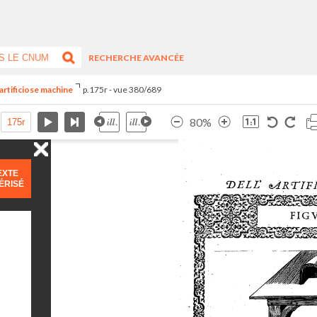
RECHERCHE AVANCÉE
artificiose machine
p.175r - vue 380/689
80%
EXTE
ÉRISÉ