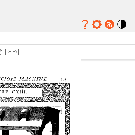
Mode
contraste
élévé