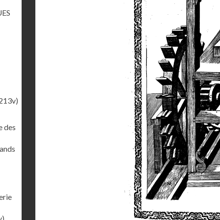
UES
213v)
e des
rands
erie
v)