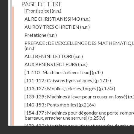
PAGE DE TITRE
[Frontispice]
(n.n.)
AL RE CHRISTIANISSIMO
(n.n.)
AU ROY TRES CHRETIEN
(n.n.)
Prefatione
(n.n.)
PREFACE : DE L'EXCELLENCE DES MATHEMATIQ
(n.n.)
ALLI BENINI LETTORI
(n.n.)
AUX BENINS LECTEURS
(n.n.)
[ 1-110 : Machines à élever l'eau]
(p.1r)
[111-112 : Caissons hydrauliques]
(p.171r)
[113-137 : Moulins, scieries, forges]
(p.174r)
[138-139 : Machines à lever pour creuser un fossé]
(p.
[140-153 : Ponts mobiles]
(p.216v)
[154-177 : Machines pour dégonder une porte, rompr
barreaux, arracher une serrure]
(p.253v)
[178-183 : Machines pour "tirer et conduire de très g
Droits réservés - CNAM
poids"]
(p.291r)