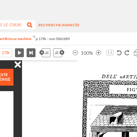
RECHERCHE AVANCÉE
artificiose machine
p.178r - vue 386/689
100%
EXTE
ÉRISÉ