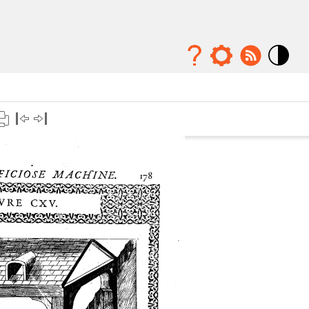
Mode
contraste
élévé