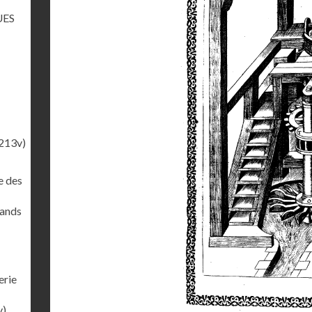
UES
213v)
e des
rands
erie
v)