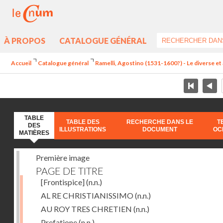
À PROPOS
CATALOGUE GÉNÉRAL
Accueil
Catalogue général
Ramelli, Agostino (1531-1600?) - Le diverse et 
TABLE
TABLE DES
RECHERCHE DANS LE
T
DES
ILLUSTRATIONS
DOCUMENT
OC
MATIÈRES
Première image
PAGE DE TITRE
[Frontispice]
(n.n.)
AL RE CHRISTIANISSIMO
(n.n.)
AU ROY TRES CHRETIEN
(n.n.)
Prefatione
(n.n.)