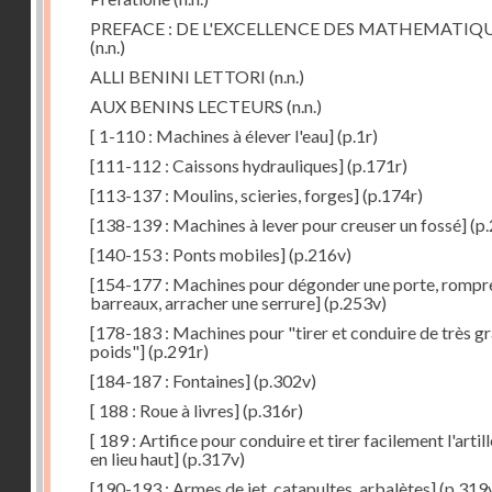
PREFACE : DE L'EXCELLENCE DES MATHEMATIQ
(n.n.)
ALLI BENINI LETTORI
(n.n.)
AUX BENINS LECTEURS
(n.n.)
[ 1-110 : Machines à élever l'eau]
(p.1r)
[111-112 : Caissons hydrauliques]
(p.171r)
[113-137 : Moulins, scieries, forges]
(p.174r)
[138-139 : Machines à lever pour creuser un fossé]
(p.
[140-153 : Ponts mobiles]
(p.216v)
[154-177 : Machines pour dégonder une porte, rompr
barreaux, arracher une serrure]
(p.253v)
[178-183 : Machines pour "tirer et conduire de très g
poids"]
(p.291r)
[184-187 : Fontaines]
(p.302v)
[ 188 : Roue à livres]
(p.316r)
[ 189 : Artifice pour conduire et tirer facilement l'artill
en lieu haut]
(p.317v)
[190-193 : Armes de jet, catapultes, arbalètes]
(p.319