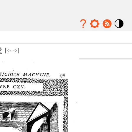
Mode
contraste
élévé