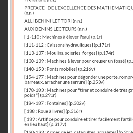
PREFACE : DE L'EXCELLENCE DES MATHEMATIQ
(n.n.)
ALLI BENINI LETTORI
(n.n.)
AUX BENINS LECTEURS
(n.n.)
[ 1-110 : Machines à élever l'eau]
(p.1r)
[111-112 : Caissons hydrauliques]
(p.171r)
[113-137 : Moulins, scieries, forges]
(p.174r)
[138-139 : Machines à lever pour creuser un fossé]
(p.
[140-153 : Ponts mobiles]
(p.216v)
[154-177 : Machines pour dégonder une porte, rompr
barreaux, arracher une serrure]
(p.253v)
[178-183 : Machines pour "tirer et conduire de très g
poids"]
(p.291r)
[184-187 : Fontaines]
(p.302v)
[ 188 : Roue à livres]
(p.316r)
[ 189 : Artifice pour conduire et tirer facilement l'artill
en lieu haut]
(p.317v)
[190-193 : Armes de jet, catapultes, arbalètes]
(p.319