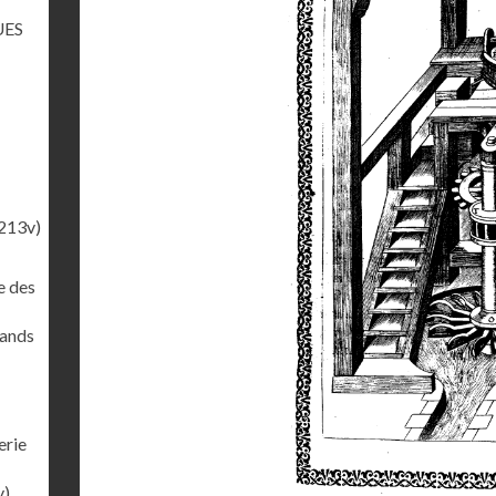
UES
213v)
e des
rands
erie
v)