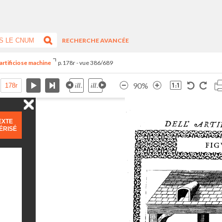
RECHERCHE AVANCÉE
artificiose machine
p.178r - vue 386/689
90%
EXTE
ÉRISÉ