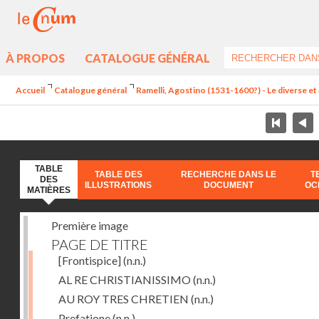
À PROPOS
CATALOGUE GÉNÉRAL
Accueil
Catalogue général
Ramelli, Agostino (1531-1600?) - Le diverse et 
TABLE
TABLE DES
RECHERCHE DANS LE
T
DES
ILLUSTRATIONS
DOCUMENT
OC
MATIÈRES
Première image
PAGE DE TITRE
[Frontispice]
(n.n.)
AL RE CHRISTIANISSIMO
(n.n.)
AU ROY TRES CHRETIEN
(n.n.)
Prefatione
(n.n.)