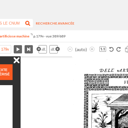
RECHERCHE AVANCÉE
artificiose machine
p.179v - vue 389/689
(auto)
EXTE
ÉRISÉ