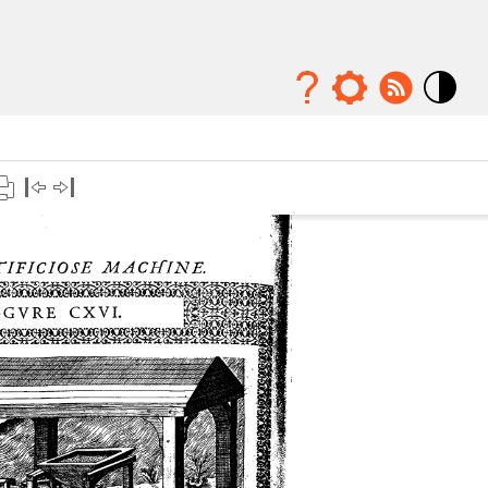
Mode
contraste
élévé