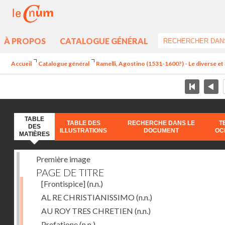
À PROPOS
CATALOGUE GÉNÉRAL
Accueil
Catalogue général
Ramelli, Agostino (1531-1600?) - Le diverse et 
TABLE
TABLE DES
RECHERCHE DANS LE
T
DES
ILLUSTRATIONS
DOCUMENT
OC
MATIÈRES
Première image
PAGE DE TITRE
[Frontispice]
(n.n.)
AL RE CHRISTIANISSIMO
(n.n.)
AU ROY TRES CHRETIEN
(n.n.)
Prefatione
(n.n.)