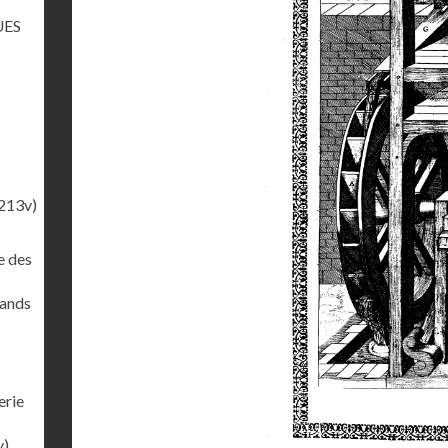
UES
213v)
e des
rands
erie
v)