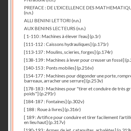
PREFACE : DE L'EXCELLENCE DES MATHEMATIQ
(n.n.)
ALLI BENINI LETTORI
(n.n.)
AUX BENINS LECTEURS
(n.n.)
[ 1-110 : Machines à élever l'eau]
(p.1r)
[111-112 : Caissons hydrauliques]
(p.171r)
[113-137 : Moulins, scieries, forges]
(p.174r)
[138-139 : Machines à lever pour creuser un fossé]
(p.
[140-153 : Ponts mobiles]
(p.216v)
[154-177 : Machines pour dégonder une porte, rompr
barreaux, arracher une serrure]
(p.253v)
[178-183 : Machines pour "tirer et conduire de très g
poids"]
(p.291r)
[184-187 : Fontaines]
(p.302v)
[ 188 : Roue à livres]
(p.316r)
[ 189 : Artifice pour conduire et tirer facilement l'artill
en lieu haut]
(p.317v)
[190-193 : Armes de jet, catapultes, arbalètes]
(p.319