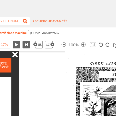
RECHERCHE AVANCÉE
artificiose machine
p.179v - vue 389/689
100%
EXTE
ÉRISÉ