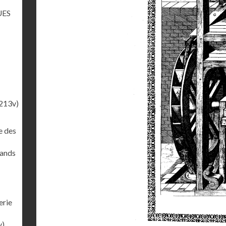
UES
213v)
e des
rands
erie
v)