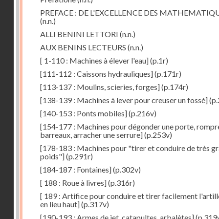
PREFACE : DE L'EXCELLENCE DES MATHEMATIQ
(n.n.)
ALLI BENINI LETTORI
(n.n.)
AUX BENINS LECTEURS
(n.n.)
[ 1-110 : Machines à élever l'eau]
(p.1r)
[111-112 : Caissons hydrauliques]
(p.171r)
[113-137 : Moulins, scieries, forges]
(p.174r)
[138-139 : Machines à lever pour creuser un fossé]
(p.
[140-153 : Ponts mobiles]
(p.216v)
[154-177 : Machines pour dégonder une porte, rompr
barreaux, arracher une serrure]
(p.253v)
[178-183 : Machines pour "tirer et conduire de très g
poids"]
(p.291r)
[184-187 : Fontaines]
(p.302v)
[ 188 : Roue à livres]
(p.316r)
[ 189 : Artifice pour conduire et tirer facilement l'artill
en lieu haut]
(p.317v)
[190-193 : Armes de jet, catapultes, arbalètes]
(p.319