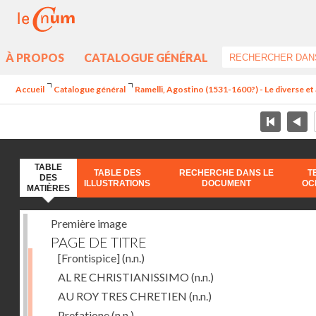
À PROPOS
CATALOGUE GÉNÉRAL
Accueil
Catalogue général
Ramelli, Agostino (1531-1600?) - Le diverse et 
TABLE
TABLE DES
RECHERCHE DANS LE
T
DES
ILLUSTRATIONS
DOCUMENT
OC
MATIÈRES
Première image
PAGE DE TITRE
[Frontispice]
(n.n.)
AL RE CHRISTIANISSIMO
(n.n.)
AU ROY TRES CHRETIEN
(n.n.)
Prefatione
(n.n.)