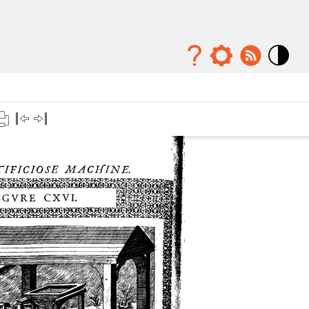
Mode
contraste
élévé