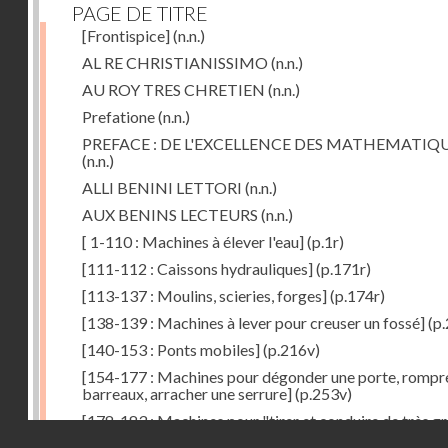
PAGE DE TITRE
[Frontispice]
(n.n.)
AL RE CHRISTIANISSIMO
(n.n.)
AU ROY TRES CHRETIEN
(n.n.)
Prefatione
(n.n.)
PREFACE : DE L'EXCELLENCE DES MATHEMATIQ
(n.n.)
ALLI BENINI LETTORI
(n.n.)
AUX BENINS LECTEURS
(n.n.)
[ 1-110 : Machines à élever l'eau]
(p.1r)
[111-112 : Caissons hydrauliques]
(p.171r)
[113-137 : Moulins, scieries, forges]
(p.174r)
[138-139 : Machines à lever pour creuser un fossé]
(p.
[140-153 : Ponts mobiles]
(p.216v)
[154-177 : Machines pour dégonder une porte, rompr
barreaux, arracher une serrure]
(p.253v)
[178-183 : Machines pour "tirer et conduire de très g
Droits réservés - CNAM
poids"]
(p.291r)