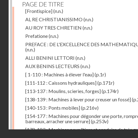
PAGE DE TITRE
[Frontispice]
(n.n.)
AL RE CHRISTIANISSIMO
(n.n.)
AU ROY TRES CHRETIEN
(n.n.)
Prefatione
(n.n.)
PREFACE : DE L'EXCELLENCE DES MATHEMATIQ
(n.n.)
ALLI BENINI LETTORI
(n.n.)
AUX BENINS LECTEURS
(n.n.)
[ 1-110 : Machines à élever l'eau]
(p.1r)
[111-112 : Caissons hydrauliques]
(p.171r)
[113-137 : Moulins, scieries, forges]
(p.174r)
[138-139 : Machines à lever pour creuser un fossé]
(p.
[140-153 : Ponts mobiles]
(p.216v)
[154-177 : Machines pour dégonder une porte, rompr
barreaux, arracher une serrure]
(p.253v)
[178-183 : Machines pour "tirer et conduire de très g
Droits réservés - CNAM
poids"]
(p.291r)