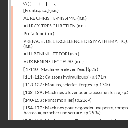
PAGE DE TITRE
[Frontispice]
(n.n.)
AL RE CHRISTIANISSIMO
(n.n.)
AU ROY TRES CHRETIEN
(n.n.)
Prefatione
(n.n.)
PREFACE : DE L'EXCELLENCE DES MATHEMATIQ
(n.n.)
ALLI BENINI LETTORI
(n.n.)
AUX BENINS LECTEURS
(n.n.)
[ 1-110 : Machines à élever l'eau]
(p.1r)
[111-112 : Caissons hydrauliques]
(p.171r)
[113-137 : Moulins, scieries, forges]
(p.174r)
[138-139 : Machines à lever pour creuser un fossé]
(p.
[140-153 : Ponts mobiles]
(p.216v)
[154-177 : Machines pour dégonder une porte, rompr
barreaux, arracher une serrure]
(p.253v)
[178-183 : Machines pour "tirer et conduire de très g
Droits réservés - CNAM
poids"]
(p.291r)